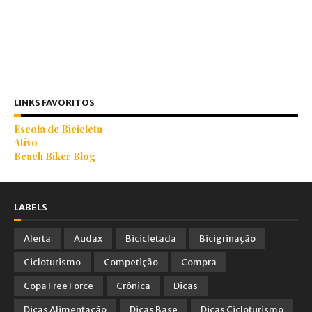
LINKS FAVORITOS
Escola de Bicicleta
Ativo
Beach Biker Blog
LABELS
Alerta
Audax
Bicicletada
Bicigrinação
Cicloturismo
Competição
Compra
Copa Free Force
Crônica
Dicas
Dicas Alimentação
Dicas Base
Dicas Cicloturismo