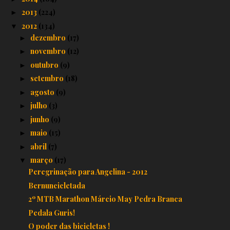
2013
(224)
►
2012
(134)
▼
dezembro
(17)
►
novembro
(12)
►
outubro
(9)
►
setembro
(18)
►
agosto
(9)
►
julho
(3)
►
junho
(9)
►
maio
(15)
►
abril
(7)
►
março
(17)
▼
Peregrinação para Angelina - 2012
Bernuncicletada
2º MTB Marathon Márcio May Pedra Branca
Pedala Guris!
O poder das bicicletas !