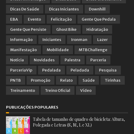
Dicas De Saúde
Dicas Iniciantes
Downhill
EBA
Evento
Felicitação
Gente Que Pedala
Gente Que Persiste
Ghost Bike
Hidratação
Informação
Iniciantes
Ironman
Lazer
Manifestação
Mobilidade
MTBChallenge
Notícia
Novidades
Palestra
Parceria
ParceriaVip
Pedalada
Peladada
Pesquisa
PNTB
Promoção
Relato
Saúde
Tirinhas
Treinamento
Treino Oficial
Vídeo
PUBLICAÇÕES POPULARES
Tabela de tamanho de quadro de bicicleta: Altura,
Polegada e Letras (S, M, L e XL)