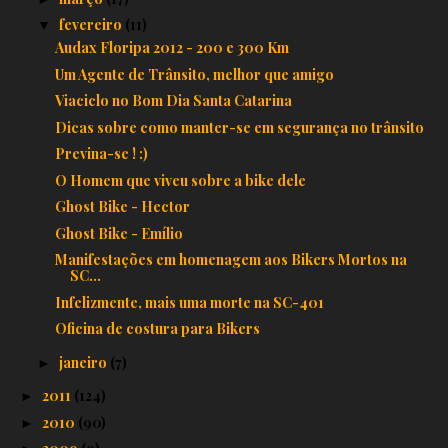
fevereiro
(11)
▼
Audax Floripa 2012 - 200 e 300 Km
Um Agente de Trânsito, melhor que amigo
Viaciclo no Bom Dia Santa Catarina
Dicas sobre como manter-se em segurança no trânsito
Previna-se ! :)
O Homem que viveu sobre a bike dele
Ghost Bike - Hector
Ghost Bike - Emílio
Manifestações em homenagem aos Bikers Mortos na
SC...
Infelizmente, mais uma morte na SC-401
Oficina de costura para Bikers
janeiro
(7)
►
2011
(124)
►
2010
(90)
►