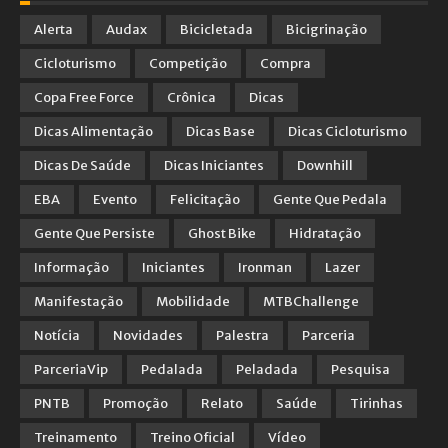
Alerta
Audax
Bicicletada
Bicigrinação
Cicloturismo
Competição
Compra
Copa Free Force
Crônica
Dicas
Dicas Alimentação
Dicas Base
Dicas Cicloturismo
Dicas De Saúde
Dicas Iniciantes
Downhill
EBA
Evento
Felicitação
Gente Que Pedala
Gente Que Persiste
Ghost Bike
Hidratação
Informação
Iniciantes
Ironman
Lazer
Manifestação
Mobilidade
MTBChallenge
Notícia
Novidades
Palestra
Parceria
ParceriaVip
Pedalada
Peladada
Pesquisa
PNTB
Promoção
Relato
Saúde
Tirinhas
Treinamento
Treino Oficial
Vídeo