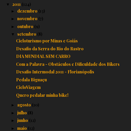
2011
(124)
▼
dezembro
(13)
►
novembro
(7)
►
outubro
(9)
►
setembro
(8)
▼
Cicloturismo por Minas e Goiás
Desafio da Serra do Rio do Rastro
DIA MUNDIAL SEM CARRO
Com a Palavra - Obstáculos e Dificuldade dos Bikers
Desafio Intermodal 2011 - Florianópolis
Pedala Biguaçu
CicloViagem
Quero pedalar minha bike!
agosto
(10)
►
julho
(8)
►
junho
(12)
►
maio
(12)
►