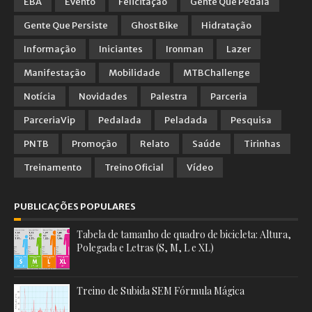
EBA
Evento
Felicitação
Gente Que Pedala
Gente Que Persiste
Ghost Bike
Hidratação
Informação
Iniciantes
Ironman
Lazer
Manifestação
Mobilidade
MTBChallenge
Notícia
Novidades
Palestra
Parceria
ParceriaVip
Pedalada
Peladada
Pesquisa
PNTB
Promoção
Relato
Saúde
Tirinhas
Treinamento
Treino Oficial
Vídeo
PUBLICAÇÕES POPULARES
Tabela de tamanho de quadro de bicicleta: Altura,
Polegada e Letras (S, M, L e XL)
Treino de Subida SEM Fórmula Mágica