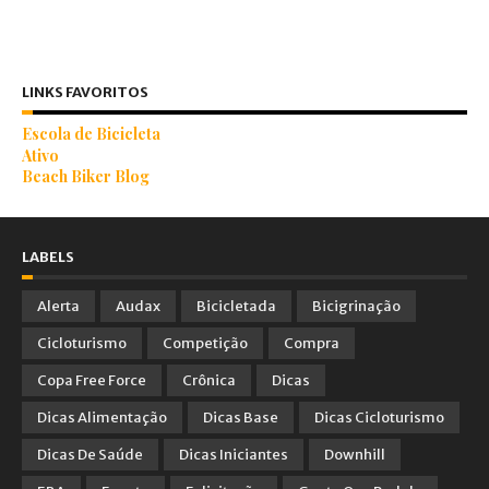
LINKS FAVORITOS
Escola de Bicicleta
Ativo
Beach Biker Blog
LABELS
Alerta
Audax
Bicicletada
Bicigrinação
Cicloturismo
Competição
Compra
Copa Free Force
Crônica
Dicas
Dicas Alimentação
Dicas Base
Dicas Cicloturismo
Dicas De Saúde
Dicas Iniciantes
Downhill