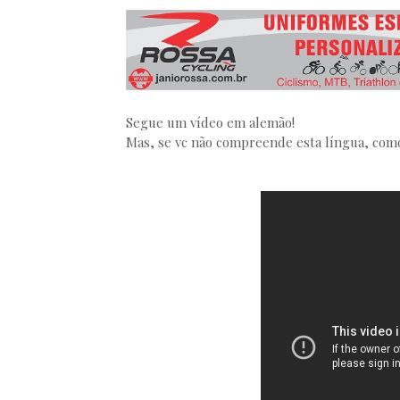
3º Pedal das Águas
BBB - 
CICLOTURISMO
Pedala Tour - Floripa #2 - 2024
EVENTO
Segue um vídeo em alemão!
Mas, se vc não compreende esta língua, como 