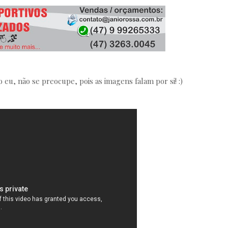
BEACH BIKER BLOG
/
MARCH 08, 2020
BBB - BEACH BIKER BLOG
/
JANUARY 31, 2024
eu, não se preocupe, pois as imagens falam por si! :)