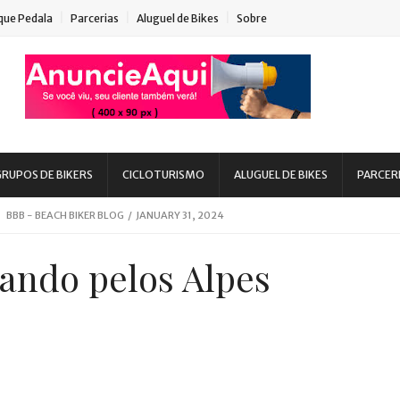
que Pedala
Parcerias
Aluguel de Bikes
Sobre
RUPOS DE BIKERS
CICLOTURISMO
ALUGUEL DE BIKES
PARCER
BEACH BIKER BLOG
/
MARCH 08, 2020
BBB - BEACH BIKER BLOG
/
JANUARY 31, 2024
BBB - BEACH BIKER BLOG
/
AUGUST 15, 2023
ando pelos Alpes
 - BEACH BIKER BLOG
/
MARCH 03, 2023
eans, SC
BBB - BEACH BIKER BLOG
/
AUGUST 11, 2022
 DIA DE INSCRIÇÃO
BBB - BEACH BIKER BLOG
/
DECEMBER 08, 2021
uaruna
BBB - BEACH BIKER BLOG
/
MARCH 24, 2020