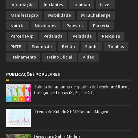
Informação
Iniciantes
Ironman
Lazer
Manifestação
Mobilidade
MTBChallenge
Notícia
Novidades
Palestra
Parceria
ParceriaVip
Pedalada
Peladada
Pesquisa
PNTB
Promoção
Relato
Saúde
Tirinhas
Treinamento
Treino Oficial
Vídeo
PUBLICAÇÕES POPULARES
Tabela de tamanho de quadro de bicicleta: Altura,
Polegada e Letras (S, M, L e XL)
Treino de Subida SEM Fórmula Mágica
Dicas para Subir Melhor