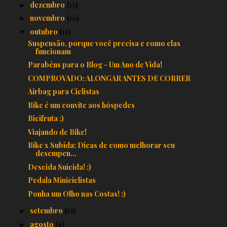
dezembro
(15)
►
novembro
(10)
►
outubro
(11)
▼
Suspensão, porque você precisa e como elas
funcionam
Parabéns para o Blog - Um Ano de Vida!
COMPROVADO: ALONGAR ANTES DE CORRER
Airbag para Ciclistas
Bike é um convite aos hóspedes
Bicifruta :)
Viajando de Bike!
Bike x Subida: Dicas de como melhorar seu
desempen...
Descida Suicida! :)
Pedala Miniciclistas
Ponha um Olho nas Costas! :)
setembro
(15)
►
agosto
(9)
►