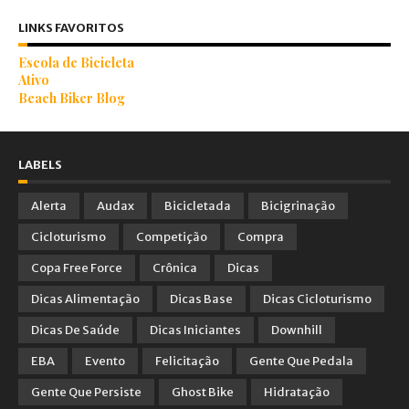
LINKS FAVORITOS
Escola de Bicicleta
Ativo
Beach Biker Blog
LABELS
Alerta
Audax
Bicicletada
Bicigrinação
Cicloturismo
Competição
Compra
Copa Free Force
Crônica
Dicas
Dicas Alimentação
Dicas Base
Dicas Cicloturismo
Dicas De Saúde
Dicas Iniciantes
Downhill
EBA
Evento
Felicitação
Gente Que Pedala
Gente Que Persiste
Ghost Bike
Hidratação