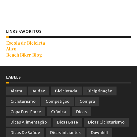
LINKS FAVORITOS
Escola de Bicicleta
Ativo
Beach Biker Blog
LABELS
Alerta
Audax
Bicicletada
Bicigrinação
Cicloturismo
Competição
Compra
Copa Free Force
Crônica
Dicas
Dicas Alimentação
Dicas Base
Dicas Cicloturismo
Dicas De Saúde
Dicas Iniciantes
Downhill