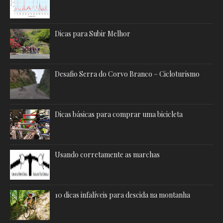
Dicas para Subir Melhor
Desafio Serra do Corvo Branco – Cicloturismo
Dicas básicas para comprar uma bicicleta
Usando corretamente as marchas
10 dicas infalíveis para descida na montanha