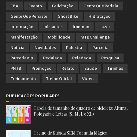
EBA
Evento
Felicitação
Gente Que Pedala
Gente Que Persiste
Ghost Bike
Hidratação
Informação
Iniciantes
Ironman
Lazer
Manifestação
Mobilidade
MTBChallenge
Notícia
Novidades
Palestra
Parceria
ParceriaVip
Pedalada
Peladada
Pesquisa
PNTB
Promoção
Relato
Saúde
Tirinhas
Treinamento
Treino Oficial
Vídeo
PUBLICAÇÕES POPULARES
Tabela de tamanho de quadro de bicicleta: Altura,
Polegada e Letras (S, M, L e XL)
Treino de Subida SEM Fórmula Mágica