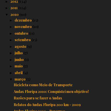
2012
(134)
►
2011
(124)
►
2010
(90)
▼
dezembro
(15)
►
novembro
(10)
►
outubro
(11)
►
setembro
(15)
►
agosto
(9)
►
julho
(7)
►
junho
(2)
►
maio
(7)
►
abril
(4)
►
março
(5)
▼
Bicicleta como Meio de Transporte
Audax Floripa 2010: Conquistei meu objetivo!
Razões para se fazer o Audax
Relatos do Audax Floripa 200 km - 2009