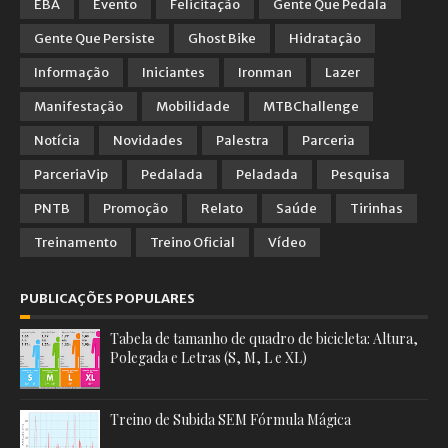
EBA
Evento
Felicitação
Gente Que Pedala
Gente Que Persiste
Ghost Bike
Hidratação
Informação
Iniciantes
Ironman
Lazer
Manifestação
Mobilidade
MTBChallenge
Notícia
Novidades
Palestra
Parceria
ParceriaVip
Pedalada
Peladada
Pesquisa
PNTB
Promoção
Relato
Saúde
Tirinhas
Treinamento
Treino Oficial
Vídeo
PUBLICAÇÕES POPULARES
Tabela de tamanho de quadro de bicicleta: Altura,
Polegada e Letras (S, M, L e XL)
Treino de Subida SEM Fórmula Mágica