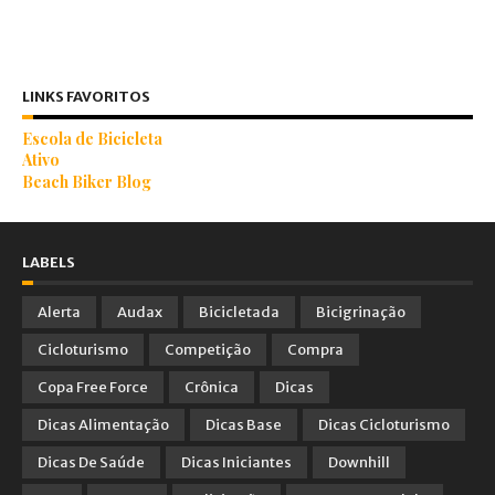
LINKS FAVORITOS
Escola de Bicicleta
Ativo
Beach Biker Blog
LABELS
Alerta
Audax
Bicicletada
Bicigrinação
Cicloturismo
Competição
Compra
Copa Free Force
Crônica
Dicas
Dicas Alimentação
Dicas Base
Dicas Cicloturismo
Dicas De Saúde
Dicas Iniciantes
Downhill