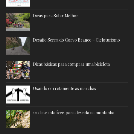
Dicas para Subir Melhor
Desafio Serra do Corvo Branco – Cicloturismo
Dicas básicas para comprar uma bicicleta
Usando corretamente as marchas
10 dicas infalíveis para descida na montanha